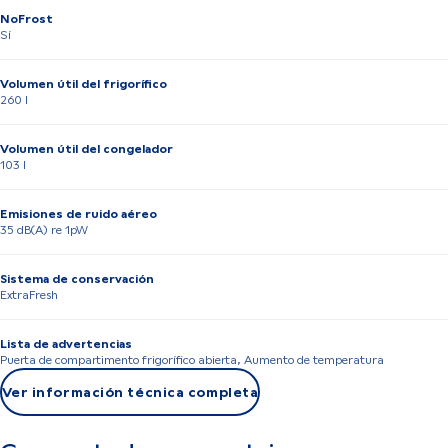
NoFrost
Sí
Volumen útil del frigorífico
260 l
Volumen útil del congelador
103 l
Emisiones de ruido aéreo
35 dB(A) re 1pW
Sistema de conservación
ExtraFresh
Lista de advertencias
Puerta de compartimento frigorífico abierta, Aumento de temperatura
Ver información técnica completa