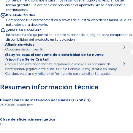
convenga. Te lo subimos a casa, nos llevamos el antiguo y lo reciclamos de
forma gratuita. Selecciona este servicio en el apartado "Añadir servicios" a
continuación.
Pruébalo 30 días
Comprando tu electrodoméstico a través de nuestra web tienes hasta 30 días
naturales para devolverlo.
¿Vives en Canarias?
Introduce tu código postal en la parte superior de la página para comprobar la
disponibilidad del producto en tu ubicación
Añadir servicios
Opciones disponibles (4)
¡Balay te paga el consumo de electricidad de tu nuevo
frigorífico Serie Cristal!
Comprando este frigorífico te regalamos 6 años de su consumo de
electricidad, ¡equivalente a 150€! Solo tienes que registrarlo en Balay
Contigo, valorarlo y rellenar el formulario para solicitar tu regalo.
Resumen información técnica
Dimensiones de instalación necesarias (H x W x D)
2030x600x665 mm
Nota 1: Dentro del rango de clases de eficiencia 
1
Clase de eficiencia energética
C