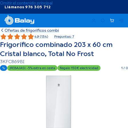
Omitir el contenido principal
Llámanos 976 305 712
Ma
Ofertas de frigorificos combi
4.9 (134)
Preguntas: 7
Frigorífico combinado 203 x 60 cm
Cristal blanco, Total No Frost
3KFC869BI
%
¡REBAJAS! -5% extra en cesta
Regalo 150€ electricidad
1
/
0