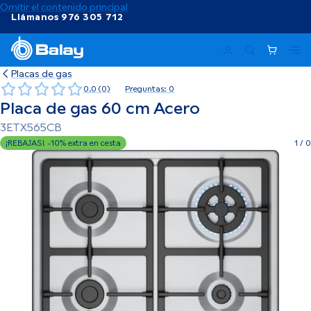
Omitir el contenido principal
Llámanos 976 305 712
Ma
Placas de gas
0.0 (0)
Preguntas: 0
Placa de gas 60 cm Acero
3ETX565CB
¡REBAJAS! -10% extra en cesta
1
/
0