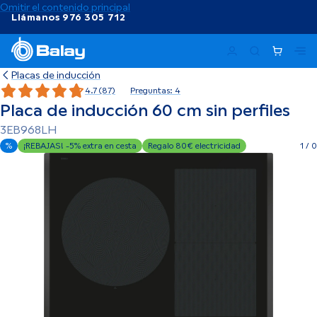
Omitir el contenido principal
Llámanos 976 305 712
Ma
Placas de inducción
4.7 (87)
Preguntas: 4
Placa de inducción 60 cm sin perfiles
3EB968LH
%
¡REBAJAS! -5% extra en cesta
Regalo 80€ electricidad
1
/
0