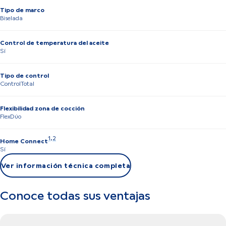
Tipo de marco
Biselada
Control de temperatura del aceite
Sí
Tipo de control
ControlTotal
Flexibilidad zona de cocción
FlexDúo
Nota 1: Proporcionamos actualizaciones para mantener las presta
1
,
,
Nota 2: A algunas de las funciones mostradas solo se puede a
2
Home Connect
Sí
Ver información técnica completa
Conoce todas sus ventajas