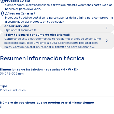
Pruébalo 30 días
Comprando tu electrodoméstico a través de nuestra web tienes hasta 30 días
naturales para devolverlo.
¿Vives en Canarias?
Introduce tu código postal en la parte superior de la página para comprobar la
disponibilidad del producto en tu ubicación
Añadir servicios
Opciones disponibles (3)
¡Balay te paga el consumo de electricidad!
Comprando este electrodoméstico te regalamos 5 años de su consumo
de electricidad, ¡lo equivalente a 80€! Solo tienes que registrarlo en
Balay Contigo, valorarlo y rellenar el formulario para solicitar el
importe asociado al modelo seleccionado.
Resumen información técnica
Dimensiones de instalación necesarias (H x W x D)
51x592x522 mm
Tipo
Placa de inducción
Número de posiciones que se pueden usar al mismo tiempo
3