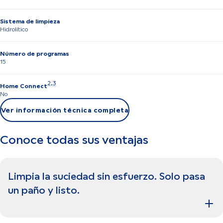
Sistema de limpieza
Hidrolítico
Número de programas
15
Nota 2: Proporcionamos actualizaciones para mantener las presta
2
,
,
Nota 3: A algunas de las funciones mostradas solo se puede a
3
Home Connect
No
Ver información técnica completa
Conoce todas sus ventajas
Limpia la suciedad sin esfuerzo. Solo pasa
un paño y listo.