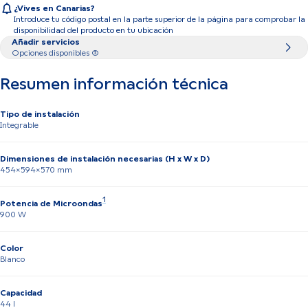
¿Vives en Canarias?
Introduce tu código postal en la parte superior de la página para comprobar la
disponibilidad del producto en tu ubicación
Añadir servicios
Opciones disponibles (3)
Resumen información técnica
Tipo de instalación
Integrable
Dimensiones de instalación necesarias (H x W x D)
454x594x570 mm
Nota 1: Tecnología inteligente Inverter: La potencia 
1
Potencia de Microondas
900 W
Color
Blanco
Capacidad
44 l