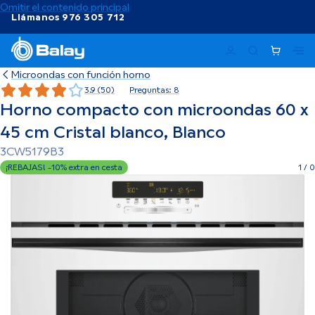
Omitir el contenido principal
Llámanos 976 305 712
Ma
Microondas con función horno
3.9 (50)
Preguntas: 8
Horno compacto con microondas 60 x
45 cm Cristal blanco, Blanco
3CW5179B3
¡REBAJAS! -10% extra en cesta
1
/
0