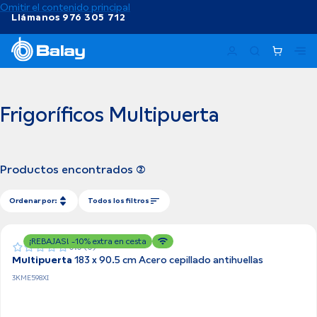
Omitir el contenido principal
Llámanos 976 305 712
Ma
Frigoríficos Multipuerta
Productos encontrados (2)
Ordenar por:
Todos los filtros
¡REBAJAS! -10% extra en cesta
0.0 (0)
Multipuerta
183 x 90.5 cm Acero cepillado antihuellas
3KME598XI