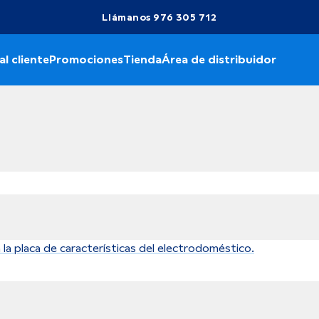
Llámanos 976 305 712
al cliente
Promociones
Tienda
Área de distribuidor
a placa de características del electrodoméstico.