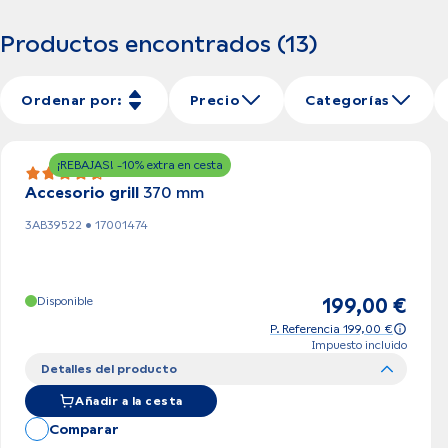
Productos encontrados (13)
Ordenar por:
Precio
Categorías
¡REBAJAS! -10% extra en cesta
4.5 (2)
Accesorio grill
370 mm
3AB39522 • 17001474
Disponible
199,00 €
P. Referencia 199,00 €
Impuesto incluido
Detalles del producto
Añadir a la cesta
Comparar