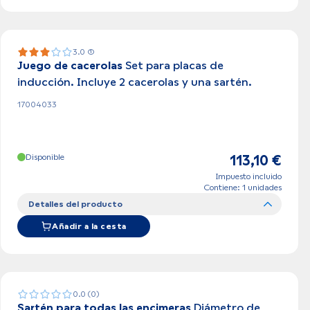
3.0 (1)
Juego de cacerolas
Set para placas de
inducción. Incluye 2 cacerolas y una sartén.
17004033
Disponible
113,10 €
Impuesto incluido
Contiene: 1 unidades
Detalles del producto
Añadir a la cesta
0.0 (0)
Sartén para todas las encimeras
Diámetro de