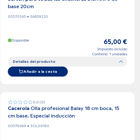
base 20cm
00570365 • 3AB39220
Disponible
65,00 €
Impuesto incluido
Contiene: 1 unidades
Detalles del producto
Añadir a la cesta
0.0 (0)
Cacerola
Olla profesional Balay 18 cm boca, 15
cm base. Especial inducción
00578689 • 3OL0018X