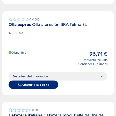
0.0 (0)
Olla exprés
Olla a presión BRA Tekna 7L
17002206
Disponible
93,71 €
Impuesto incluido
Contiene: 1 unidades
Detalles del producto
Añadir a la cesta
0.0 (0)
Cafetera italiana
Cafetera mod. Bella de Bra de