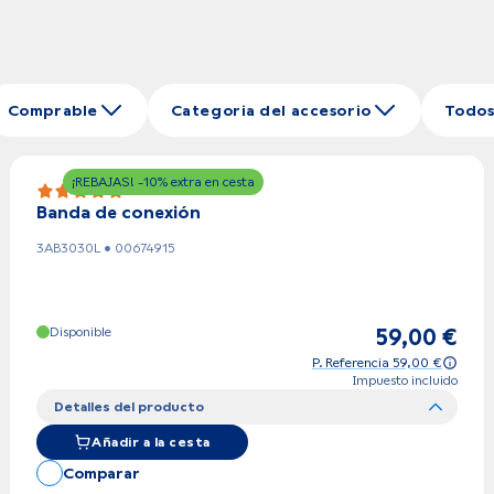
Comprable
Categoria del accesorio
Todos 
¡REBAJAS! -10% extra en cesta
5.0 (1)
Banda de conexión
3AB3030L • 00674915
Disponible
59,00 €
P. Referencia 59,00 €
Impuesto incluido
Detalles del producto
Añadir a la cesta
Comparar