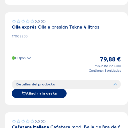
0.0 (0)
Olla exprés
Olla a presión Tekna 4 litros
17002205
Disponible
79,88 €
Impuesto incluido
Contiene: 1 unidades
Detalles del producto
Añadir a la cesta
0.0 (0)
Cafetera italiana
Cafetera mod. Bella de Bra de 6